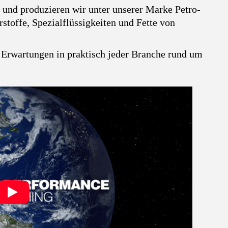
n und produzieren wir unter unserer Marke Petro-
stoffe, Spezialflüssigkeiten und Fette von
e Erwartungen in praktisch jeder Branche rund um