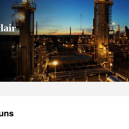
lair
 uns