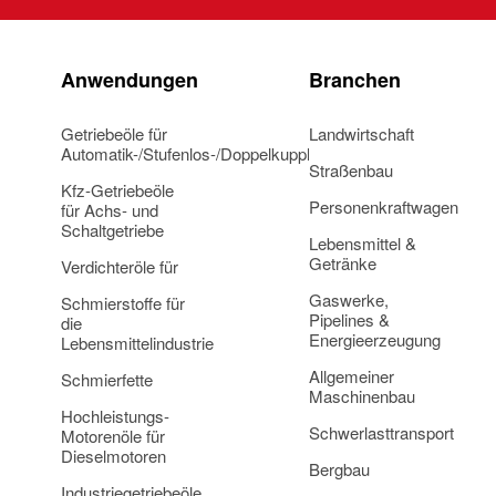
Anwendungen
Branchen
Getriebeöle für
Landwirtschaft
Automatik-/Stufenlos-/Doppelkupplungsgetriebe
Straßenbau
Kfz-Getriebeöle
Personenkraftwagen
für Achs- und
Schaltgetriebe
Lebensmittel &
Getränke
Verdichteröle für
Gaswerke,
Schmierstoffe für
Pipelines &
die
Energieerzeugung
Lebensmittelindustrie
Allgemeiner
Schmierfette
Maschinenbau
Hochleistungs-
Schwerlasttransport
Motorenöle für
Dieselmotoren
Bergbau
Industriegetriebeöle