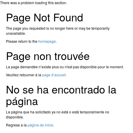
There was a problem loading this section.
Page Not Found
The page you requested is no longer here or may be temporarily
unavailable.
Please return to the
homepage
.
Page non trouvée
La page demandée n’existe plus ou n'est pas disponible pour le moment.
Veuillez retourner à la
page d’accueil.
No se ha encontrado la
página
La página que ha solicitado ya no está o está temporalmente no
disponible.
Regrese a la
página de inicio.