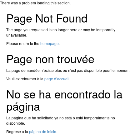
There was a problem loading this section.
Page Not Found
The page you requested is no longer here or may be temporarily
unavailable.
Please return to the
homepage
.
Page non trouvée
La page demandée n’existe plus ou n'est pas disponible pour le moment.
Veuillez retourner à la
page d’accueil.
No se ha encontrado la
página
La página que ha solicitado ya no está o está temporalmente no
disponible.
Regrese a la
página de inicio.