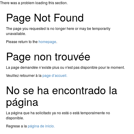
There was a problem loading this section.
Page Not Found
The page you requested is no longer here or may be temporarily
unavailable.
Please return to the
homepage
.
Page non trouvée
La page demandée n’existe plus ou n'est pas disponible pour le moment.
Veuillez retourner à la
page d’accueil.
No se ha encontrado la
página
La página que ha solicitado ya no está o está temporalmente no
disponible.
Regrese a la
página de inicio.