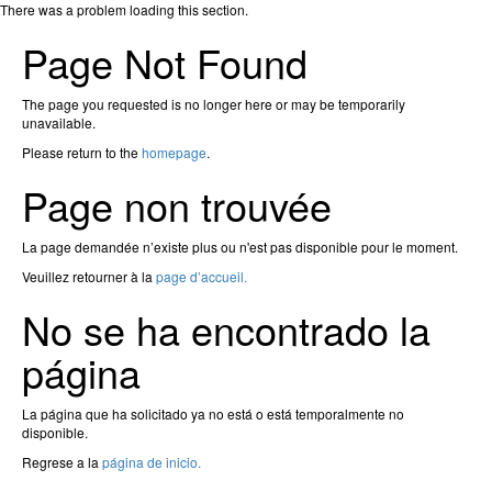
There was a problem loading this section.
Page Not Found
The page you requested is no longer here or may be temporarily
unavailable.
Please return to the
homepage
.
Page non trouvée
La page demandée n’existe plus ou n'est pas disponible pour le moment.
Veuillez retourner à la
page d’accueil.
No se ha encontrado la
página
La página que ha solicitado ya no está o está temporalmente no
disponible.
Regrese a la
página de inicio.