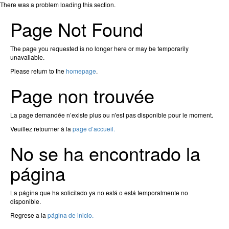
There was a problem loading this section.
Page Not Found
The page you requested is no longer here or may be temporarily
unavailable.
Please return to the
homepage
.
Page non trouvée
La page demandée n’existe plus ou n'est pas disponible pour le moment.
Veuillez retourner à la
page d’accueil.
No se ha encontrado la
página
La página que ha solicitado ya no está o está temporalmente no
disponible.
Regrese a la
página de inicio.