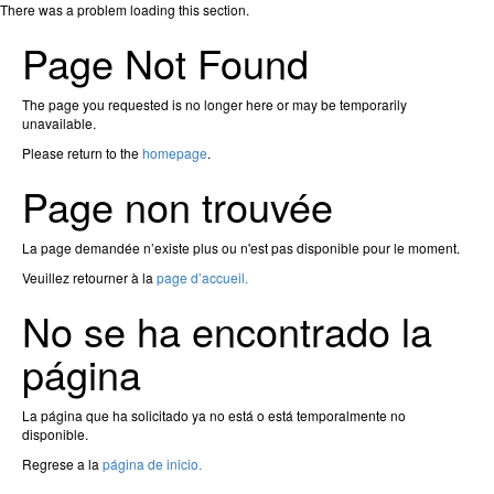
There was a problem loading this section.
Page Not Found
The page you requested is no longer here or may be temporarily
unavailable.
Please return to the
homepage
.
Page non trouvée
La page demandée n’existe plus ou n'est pas disponible pour le moment.
Veuillez retourner à la
page d’accueil.
No se ha encontrado la
página
La página que ha solicitado ya no está o está temporalmente no
disponible.
Regrese a la
página de inicio.