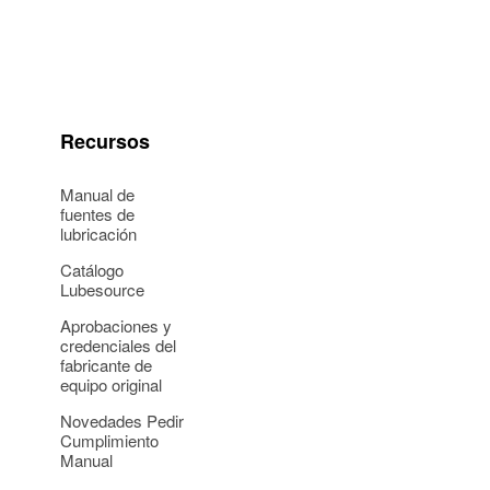
Recursos
ntajas de cosas como el enfriamiento
 la eficiencia no lo es todo.
Manual de
fuentes de
lubricación
s para "reducir la carga", lo que
Catálogo
ad, el arranque rápido, las bajas
Lubesource
como lograr una décima porcentual
Aprobaciones y
credenciales del
fabricante de
equipo original
Novedades Pedir
Cumplimiento
Manual