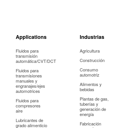
n la entrada de la turbina
0117
Applications
Industrias
ginales (OEM) pueden debatir las ventajas y desve
materiales de sellado, también se dan cuenta de que
Fluidos para
Agricultura
transmisión
Construcción
automática/CVT/DCT
n el mercado, las turbinas se utilizan cada vez má
Consumo
Fluidos para
has prioridades en competencia, como la flexibilid
automotriz
transmisiones
nas sin problemas, se han vuelto tan importantes 
manuales y
Alimentos y
engranajes/ejes
bebidas
automotrices
Plantas de gas,
Fluidos para
tuberías y
compresores
generación de
aire
energía
Lubricantes de
Fabricación
grado alimenticio