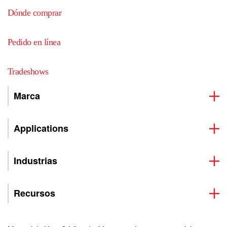
trabajo, que lo hiciera bien y que proporcionara un
Dónde comprar
buen soporte y mantenimiento durante todo el
proceso. De inmediato, supimos que Petro-Canada
podía hacer todo eso por nosotros".
Pedido en línea
Tradeshows
Marca
Applications
Industrias
Recursos