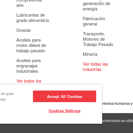
generación de
aire
energía
Lubricantes de
Fabricación
grado alimenticio
general
Grasas
Transporte,
Motores de
Aceites para
Trabajo Pesado
motor diésel de
trabajo pesado
Minería
Aceites para
Ver todas las
engranajes
industrias
industriales
Ver todos los
usos
s on your
Accept All Cookies
 our
onducta empresarial
Configuración de cookies
Política de derechos humanos y
Cookies Settings
s >
Red Giant Oil >
Las marcas comerciales se utiliz