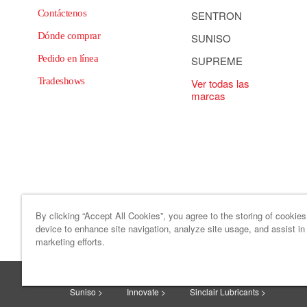
Contáctenos
SENTRON
Dónde comprar
SUNISO
Pedido en línea
SUPREME
Tradeshows
Ver todas las
marcas
By clicking “Accept All Cookies”, you agree to the storing of cookie
device to enhance site navigation, analyze site usage, and assist in
Mapa del sitio
Código de ética y c
marketing efforts.
HF Sinclair >
Sonneborn >
HollyFrontier Specialitie
Suniso >
Innovate >
Sinclair Lubricants >