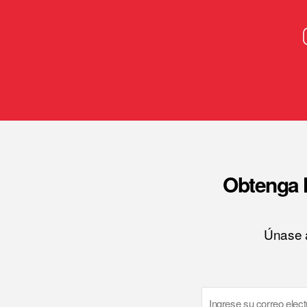
Obtenga l
Únase a
Email