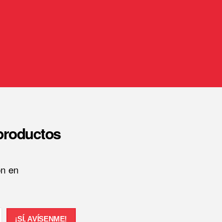
 productos
ón en
¡SÍ, AVÍSENME!