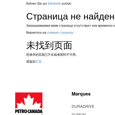
Kehren Sie zur
Startseite
zurück.
Страница не найден
Запрашиваемая вами страница отсутствует или временно 
Вернитесь на
главную страницу
.
未找到页面
您请求的页面已不在或者暂时不可用。
请返回
主页
.
Marques
DURADRIVE
DURON