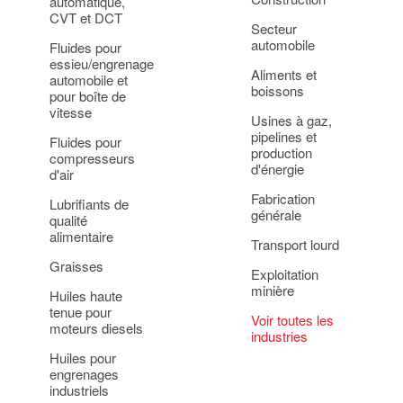
automatique,
CVT et DCT
Secteur
automobile
Fluides pour
essieu/engrenage
Aliments et
automobile et
boissons
pour boîte de
vitesse
Usines à gaz,
pipelines et
Fluides pour
production
compresseurs
d'énergie
d'air
Fabrication
Lubrifiants de
générale
qualité
alimentaire
Transport lourd
Graisses
Exploitation
minière
Huiles haute
tenue pour
Voir toutes les
moteurs diesels
industries
Huiles pour
engrenages
industriels