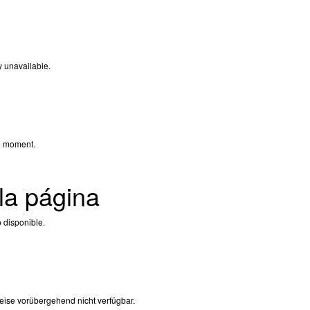
y unavailable.
e moment.
la página
 disponible.
eise vorübergehend nicht verfügbar.