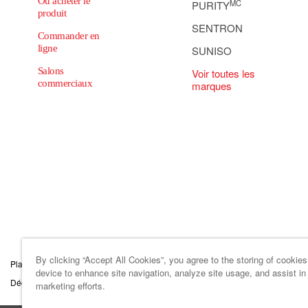
Où acheter le
MC
PURITY
produit
SENTRON
Commander en
ligne
SUNISO
Salons
Voir toutes les
commerciaux
marques
By clicking “Accept All Cookies”, you agree to the storing of cookie
Plan du site
Code de conduite des affaireset d’éthique
Paramètres des tém
device to enhance site navigation, analyze site usage, and assist in
Déclaration sur le travail forcé
Conditions
marketing efforts.