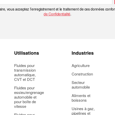
ire, vous acceptez l’enregistrement et le traitement de ces données conf
de Confidentialité
.
Utilisations
Industries
Fluides pour
Agriculture
transmission
Construction
automatique,
CVT et DCT
Secteur
automobile
Fluides pour
essieu/engrenage
Aliments et
automobile et
boissons
pour boîte de
vitesse
Usines à gaz,
pipelines et
Fluides pour