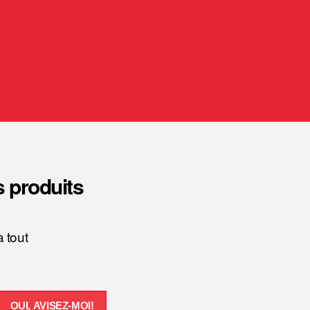
s produits
 tout
OUI, AVISEZ-MOI!