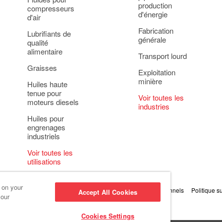
production
compresseurs
d'énergie
d'air
Fabrication
Lubrifiants de
générale
qualité
alimentaire
Transport lourd
Graisses
Exploitation
minière
Huiles haute
tenue pour
Voir toutes les
moteurs diesels
industries
Huiles pour
engrenages
industriels
Voir toutes les
utilisations
s on your
oins
Principe relatif à la protection des renseignements personnels
Politique s
Accept All Cookies
 our
Cookies Settings