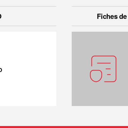
O
Fiches de
O