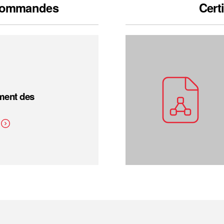
 commandes
Cert
ement des