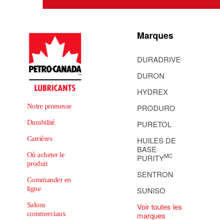
Marques
DURADRIVE
DURON
HYDREX
Notre promesse
PRODURO
Durabilité
PURETOL
Carrières
HUILES DE
BASE
Où acheter le
MC
PURITY
produit
SENTRON
Commander en
ligne
SUNISO
Salons
Voir toutes les
commerciaux
marques