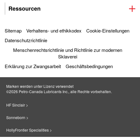
Ressourcen
Sitemap
Verhaltens- und ethikkodex
Cookie-Einstellungen
Datenschutzrichtlinie
Menschenrechtsrichtlinie und Richtlinie zur modernen
Sklaverei
Erklärung zur Zwangsarbeit
Geschäftsbedingungen
Marken werden unter Lizenz verwendet
©2026 Petro‐Canada Lubricants Inc., alle Rechte vorbehalten.
HF Sinclair >
Sonneborn >
HollyFrontier Specialities >