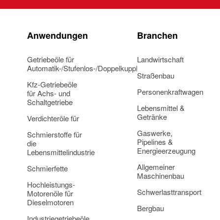
Anwendungen
Branchen
Getriebeöle für
Landwirtschaft
Automatik-/Stufenlos-/Doppelkupplungsgetriebe
Straßenbau
Kfz-Getriebeöle
Personenkraftwagen
für Achs- und
Schaltgetriebe
Lebensmittel &
Getränke
Verdichteröle für
Gaswerke,
Schmierstoffe für
Pipelines &
die
Energieerzeugung
Lebensmittelindustrie
Allgemeiner
Schmierfette
Maschinenbau
Hochleistungs-
Schwerlasttransport
Motorenöle für
Dieselmotoren
Bergbau
Industriegetriebeöle