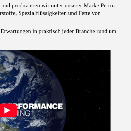
n und produzieren wir unter unserer Marke Petro-
stoffe, Spezialflüssigkeiten und Fette von
e Erwartungen in praktisch jeder Branche rund um