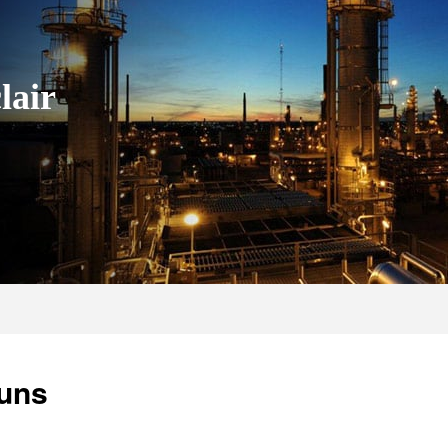
lair
 uns