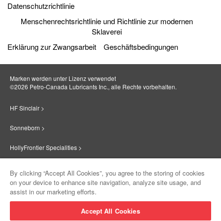
Datenschutzrichtlinie
Menschenrechtsrichtlinie und Richtlinie zur modernen
Sklaverei
Erklärung zur Zwangsarbeit
Geschäftsbedingungen
Marken werden unter Lizenz verwendet
©2026 Petro‐Canada Lubricants Inc., alle Rechte vorbehalten.
HF Sinclair >
Sonneborn >
HollyFrontier Specialities >
Red Giant Oil >
By clicking “Accept All Cookies”, you agree to the storing of cookies
on your device to enhance site navigation, analyze site usage, and
Suniso >
assist in our marketing efforts.
Innovate >
Accept All Cookies