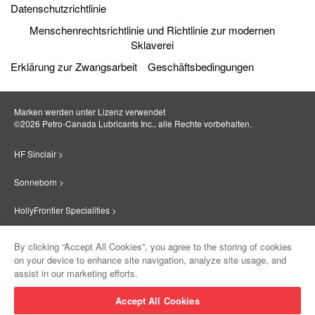
Datenschutzrichtlinie
Menschenrechtsrichtlinie und Richtlinie zur modernen
Sklaverei
Erklärung zur Zwangsarbeit
Geschäftsbedingungen
Marken werden unter Lizenz verwendet
©2026 Petro‐Canada Lubricants Inc., alle Rechte vorbehalten.
HF Sinclair >
Sonneborn >
HollyFrontier Specialities >
Red Giant Oil >
By clicking “Accept All Cookies”, you agree to the storing of cookies
on your device to enhance site navigation, analyze site usage, and
Suniso >
assist in our marketing efforts.
Innovate >
Accept All Cookies