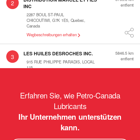
2
entfernt
INC
2287 BOUL ST-PAUL
CHICOUTIMI
,
G7K 1E5
,
Quebec
,
Canada
Wegbeschreibungen erhalten
LES HUILES DESROCHES INC.
5846.5
km
3
entfernt
915 RUE PHILIPPE PARADIS, LOCAL
115
QUEBEC
,
G1N 4E3
,
Quebec
,
Canada
Wegbeschreibungen erhalten
Erfahren Sie, wie Petro-Canada
Les huiles lamontagne
5878.1
km
4
Lubricants
entfernt
560 St-alphonse sud
Ihr Unternehmen unterstützen
thedford mines
,
G6G 3V8
,
Quebec
,
Canada
kann.
Wegbeschreibungen erhalten