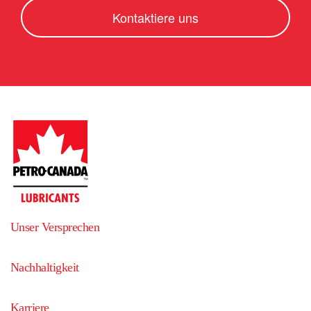
Kontaktiere uns
Agence Guy Tremblay
5925.2
km
5
entfernt
959 rue St-Antoine
La Tuque
,
G9X 2Z8
,
Quebec
,
Canada
Wegbeschreibungen erhalten
Dennis K. Burke Inc.
5929.9
km
6
entfernt
51 Industrial Park Road
Saco
,
04072
,
Maine
,
United States
Wegbeschreibungen erhalten
PETROLES SHERBROOKE INC.
5953.8
km
7
entfernt
124 RUE QUATRES-PINS
Unser Versprechen
SHERBROOKE
,
J1J 2L5
,
Quebec
,
Canada
Wegbeschreibungen erhalten
Nachhaltigkeit
Pétroles de la mauricie
5960.2
km
Karriere