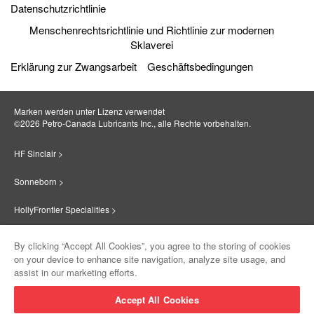
Datenschutzrichtlinie
Menschenrechtsrichtlinie und Richtlinie zur modernen
Sklaverei
Erklärung zur Zwangsarbeit
Geschäftsbedingungen
Marken werden unter Lizenz verwendet
©2026 Petro‐Canada Lubricants Inc., alle Rechte vorbehalten.
HF Sinclair >
Sonneborn >
HollyFrontier Specialities >
Red Giant Oil >
By clicking “Accept All Cookies”, you agree to the storing of cookies
on your device to enhance site navigation, analyze site usage, and
Suniso >
assist in our marketing efforts.
Innovate >
Accept All Cookies