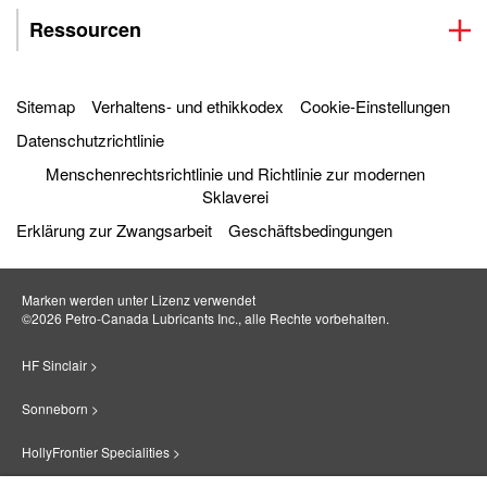
Ressourcen
Sitemap
Verhaltens- und ethikkodex
Cookie-Einstellungen
Datenschutzrichtlinie
Menschenrechtsrichtlinie und Richtlinie zur modernen
Sklaverei
Erklärung zur Zwangsarbeit
Geschäftsbedingungen
Marken werden unter Lizenz verwendet
©2026 Petro‐Canada Lubricants Inc., alle Rechte vorbehalten.
HF Sinclair >
Sonneborn >
HollyFrontier Specialities >