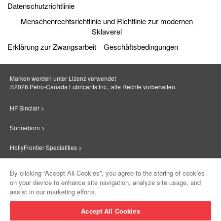
Datenschutzrichtlinie
Menschenrechtsrichtlinie und Richtlinie zur modernen
Sklaverei
Erklärung zur Zwangsarbeit
Geschäftsbedingungen
Marken werden unter Lizenz verwendet
©2026 Petro‐Canada Lubricants Inc., alle Rechte vorbehalten.
HF Sinclair >
Sonneborn >
HollyFrontier Specialities >
Red Giant Oil >
By clicking “Accept All Cookies”, you agree to the storing of cookies
on your device to enhance site navigation, analyze site usage, and
Suniso >
assist in our marketing efforts.
Innovate >
Accept All Cookies