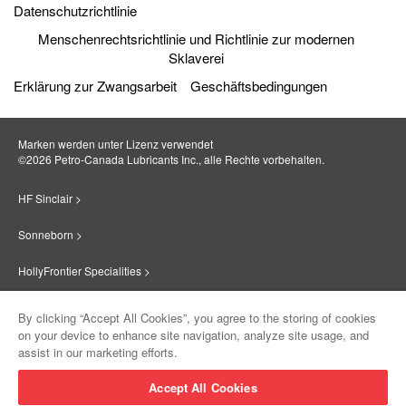
Datenschutzrichtlinie
Menschenrechtsrichtlinie und Richtlinie zur modernen
Sklaverei
Erklärung zur Zwangsarbeit
Geschäftsbedingungen
Marken werden unter Lizenz verwendet
©2026 Petro‐Canada Lubricants Inc., alle Rechte vorbehalten.
HF Sinclair >
Sonneborn >
HollyFrontier Specialities >
Red Giant Oil >
By clicking “Accept All Cookies”, you agree to the storing of cookies
on your device to enhance site navigation, analyze site usage, and
Suniso >
assist in our marketing efforts.
Innovate >
Accept All Cookies