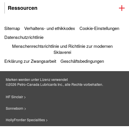
Ressourcen
Sitemap
Verhaltens- und ethikkodex
Cookie-Einstellungen
Datenschutzrichtlinie
Menschenrechtsrichtlinie und Richtlinie zur modernen
Sklaverei
Erklärung zur Zwangsarbeit
Geschäftsbedingungen
Marken werden unter Lizenz verwendet
©2026 Petro‐Canada Lubricants Inc., alle Rechte vorbehalten.
HF Sinclair >
Sonneborn >
HollyFrontier Specialities >