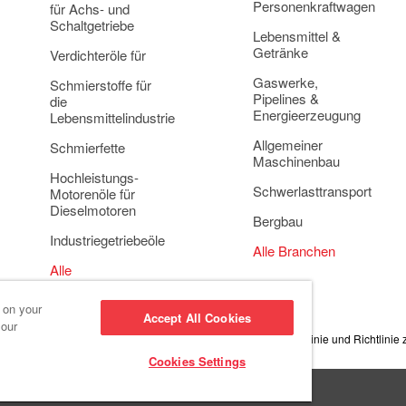
Personenkraftwagen
für Achs- und
Schaltgetriebe
Lebensmittel &
Getränke
Verdichteröle für
Gaswerke,
Schmierstoffe für
Pipelines &
die
Energieerzeugung
Lebensmittelindustrie
Allgemeiner
Schmierfette
Maschinenbau
Hochleistungs-
Schwerlasttransport
Motorenöle für
Dieselmotoren
Bergbau
Industriegetriebeöle
Alle Branchen
Alle
Anwendungsbereiche
s on your
Accept All Cookies
 our
e-Einstellungen
Datenschutzrichtlinie
Menschenrechtsrichtlinie und Richtlinie
Cookies Settings
s >
Red Giant Oil >