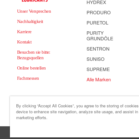
HYDREX
Unser Versprechen
PRODURO
Nachhaltigkeit
PURETOL
Karriere
PURITY
GRUNDÖLE
Kontakt
SENTRON
Besuchen sie bitte:
Bezugsquellen
SUNISO
Online bestellen
SUPREME
Fachmessen
Alle Marken
By clicking “Accept All Cookies”, you agree to the storing of cookie
device to enhance site navigation, analyze site usage, and assist in
Sitemap
Verhaltens- und ethikkodex
Cooki
marketing efforts.
HF Sinclair >
Sonneborn >
HollyFrontier Specialitie