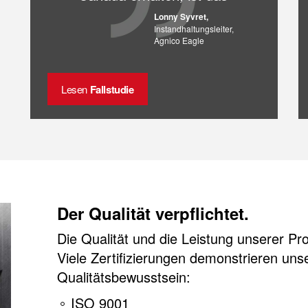
Unternehmen für uns mehr
Lonny Syvret,
Partner …“
Instandhaltungsleiter,
Agnico Eagle
Lesen
Fallstudie
Der Qualität verpflichtet.
Die Qualität und die Leistung unserer Pr
Viele Zertifizierungen demonstrieren uns
Qualitätsbewusstsein:
ISO 9001