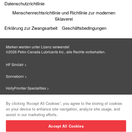
Datenschutzrichtlinie
Menschenrechtsrichtlinie und Richtlinie zur modernen
Sklaverei
Erklärung zur Zwangsarbeit
Geschäftsbedingungen
Marken werden unter Lizenz verwendet
©2026 Petro‐Canada Lubricants Inc., alle Rechte vorbehalten.
HF Sinclair >
Sonneborn >
HollyFrontier Specialities >
Red Giant Oil >
By clicking “Accept All Cookies”, you agree to the storing of cookies
on your device to enhance site navigation, analyze site usage, and
Suniso >
assist in our marketing efforts.
Innovate >
Accept All Cookies