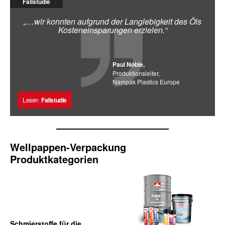
Fallstudie
„…wir konnten aufgrund der Langlebigkeit des Öls
Kosteneinsparungen erzielen.“
Paul Noble,
Produktionsleiter,
Nampak Plastics Europe
Lesen
Fallstudie
Wellpappen-Verpackung
Produktkategorien
Schmierstoffe für die