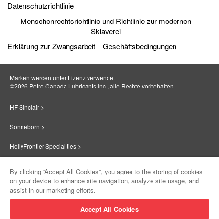
Datenschutzrichtlinie
Menschenrechtsrichtlinie und Richtlinie zur modernen
Sklaverei
Erklärung zur Zwangsarbeit
Geschäftsbedingungen
Marken werden unter Lizenz verwendet
©2026 Petro‐Canada Lubricants Inc., alle Rechte vorbehalten.
HF Sinclair >
Sonneborn >
HollyFrontier Specialities >
Red Giant Oil >
By clicking “Accept All Cookies”, you agree to the storing of cookies
on your device to enhance site navigation, analyze site usage, and
Suniso >
assist in our marketing efforts.
Innovate >
Accept All Cookies