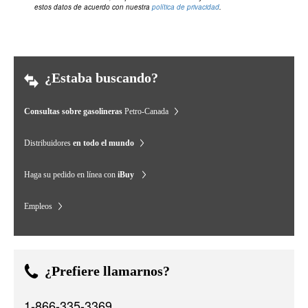
estos datos de acuerdo con nuestra
política de privacidad
.
¿Estaba buscando?
Consultas sobre gasolineras
Petro-Canada
Distribuidores
en todo el mundo
Haga su pedido en línea con
iBuy
Empleos
¿Prefiere llamarnos?
1-866-335-3369