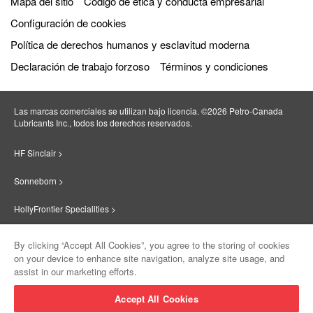
Mapa del sitio
Código de ética y conducta empresarial
Configuración de cookies
Política de derechos humanos y esclavitud moderna
Declaración de trabajo forzoso
Términos y condiciones
Las marcas comerciales se utilizan bajo licencia. ©2026 Petro‐Canada
Lubricants Inc., todos los derechos reservados.
HF Sinclair >
Sonneborn >
HollyFrontier Specialities >
Red Giant Oil >
By clicking “Accept All Cookies”, you agree to the storing of cookies
on your device to enhance site navigation, analyze site usage, and
Suniso >
assist in our marketing efforts.
Innovate >
Accept All Cookies