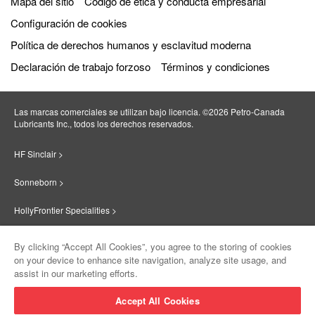
Mapa del sitio
Código de ética y conducta empresarial
Configuración de cookies
Política de derechos humanos y esclavitud moderna
Declaración de trabajo forzoso
Términos y condiciones
Las marcas comerciales se utilizan bajo licencia. ©2026 Petro‐Canada
Lubricants Inc., todos los derechos reservados.
HF Sinclair >
Sonneborn >
HollyFrontier Specialities >
Red Giant Oil >
By clicking “Accept All Cookies”, you agree to the storing of cookies
on your device to enhance site navigation, analyze site usage, and
Suniso >
assist in our marketing efforts.
Innovate >
Accept All Cookies