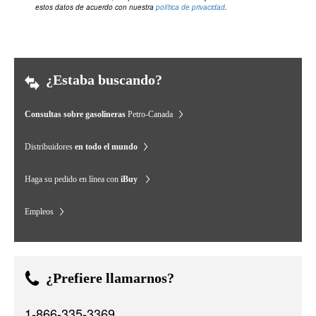
estos datos de acuerdo con nuestra
política de privacidad
.
¿Estaba buscando?
Consultas sobre gasolineras
Petro-Canada
Distribuidores
en todo el mundo
Haga su pedido en línea con
iBuy
Empleos
¿Prefiere llamarnos?
1-866-335-3369