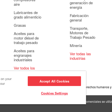
generación de
aire
energía
Lubricantes de
Fabricación
grado alimenticio
general
Grasas
Transporte,
Motores de
Aceites para
Trabajo Pesado
motor diésel de
trabajo pesado
Minería
Aceites para
Ver todas las
engranajes
industrias
industriales
Ver todos los
usos
s on your
Accept All Cookies
 our
onducta empresarial
Configuración de cookies
Política de derechos humanos y
Cookies Settings
s >
Red Giant Oil >
Las marcas comerciales se utiliz