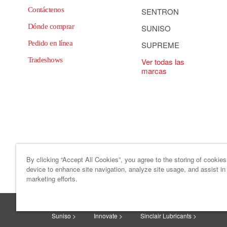
Contáctenos
SENTRON
Dónde comprar
SUNISO
Pedido en línea
SUPREME
Tradeshows
Ver todas las
marcas
By clicking “Accept All Cookies”, you agree to the storing of cookie
device to enhance site navigation, analyze site usage, and assist in
Mapa del sitio
Código de ética y c
marketing efforts.
HF Sinclair >
Sonneborn >
HollyFrontier Specialitie
Suniso >
Innovate >
Sinclair Lubricants >