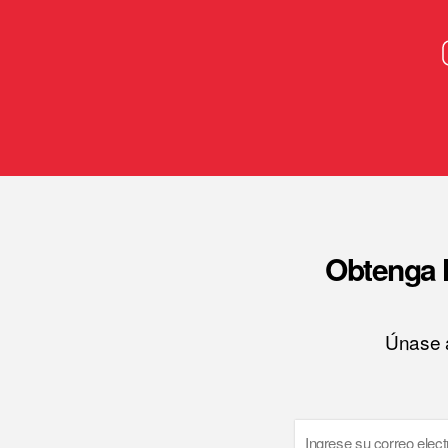
Obtenga l
Únase a
Email