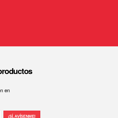
 productos
ón en
¡SÍ, AVÍSENME!