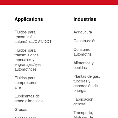
Applications
Industrias
Fluidos para
Agricultura
transmisión
Construcción
automática/CVT/DCT
Consumo
Fluidos para
automotriz
transmisiones
manuales y
Alimentos y
engranajes/ejes
bebidas
automotrices
Plantas de gas,
Fluidos para
tuberías y
compresores
generación de
aire
energía
Lubricantes de
Fabricación
grado alimenticio
general
Grasas
Transporte,
Motores de
Aceites para