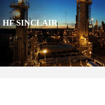
 HF SINCLAIR
s