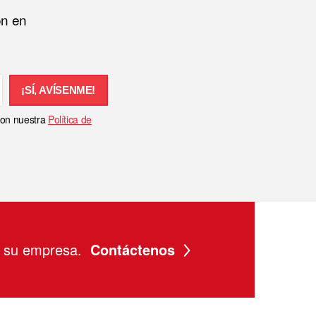
ón en
¡SÍ, AVÍSENME!
 con nuestra
Política de
a su empresa.
Contáctenos