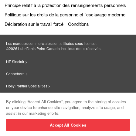
Principe relatif à la protection des renseignements personnels
Politique sur les droits de la personne et l’esclavage moderne
Déclaration sur le travail forcé
Conditions
Les marques commerciales sont utilisées sous licence.
©2026 Lubrifiants Petro‐Canada Inc., tous droits réservés.
HF Sinclair >
Sonneborn >
HollyFrontier Specialities >
Red Giant Oil >
By clicking “Accept All Cookies”, you agree to the storing of cookies
on your device to enhance site navigation, analyze site usage, and
Suniso >
assist in our marketing efforts.
Innovate >
Accept All Cookies
Sinclair Lubricants >