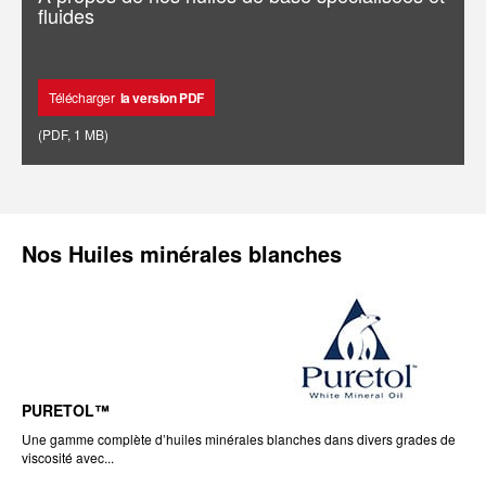
fluides
Télécharger
la version PDF
(
PDF
,
1 MB
)
Nos
Huiles minérales blanches
PURETOL™
Une gamme complète d’huiles minérales blanches dans divers grades de
viscosité avec...