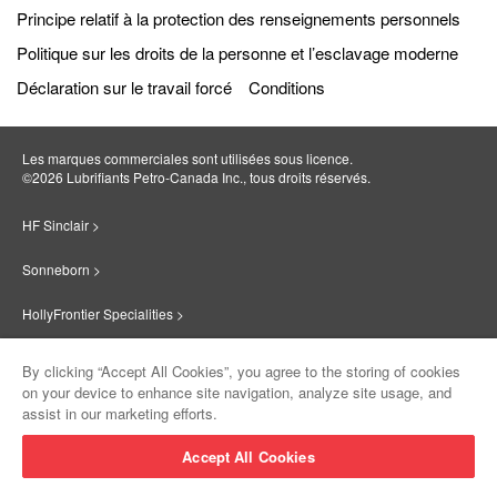
Principe relatif à la protection des renseignements personnels
Politique sur les droits de la personne et l’esclavage moderne
Déclaration sur le travail forcé
Conditions
Les marques commerciales sont utilisées sous licence.
©2026 Lubrifiants Petro‐Canada Inc., tous droits réservés.
HF Sinclair >
Sonneborn >
HollyFrontier Specialities >
Red Giant Oil >
By clicking “Accept All Cookies”, you agree to the storing of cookies
on your device to enhance site navigation, analyze site usage, and
Suniso >
assist in our marketing efforts.
Innovate >
Accept All Cookies
Sinclair Lubricants >