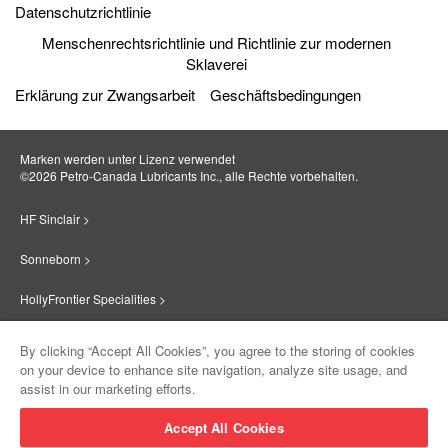
Datenschutzrichtlinie
Menschenrechtsrichtlinie und Richtlinie zur modernen
Sklaverei
Erklärung zur Zwangsarbeit
Geschäftsbedingungen
Marken werden unter Lizenz verwendet
©2026 Petro‐Canada Lubricants Inc., alle Rechte vorbehalten.
HF Sinclair >
Sonneborn >
HollyFrontier Specialities >
Red Giant Oil >
By clicking “Accept All Cookies”, you agree to the storing of cookies
on your device to enhance site navigation, analyze site usage, and
Suniso >
assist in our marketing efforts.
Innovate >
Accept All Cookies