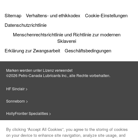
Sitemap
Verhaltens- und ethikkodex
Cookie-Einstellungen
Datenschutzrichtlinie
Menschenrechtsrichtlinie und Richtlinie zur modernen
Sklaverei
Erklärung zur Zwangsarbeit
Geschäftsbedingungen
Marken werden unter Lizenz verwendet
©2026 Petro‐Canada Lubricants Inc., alle Rechte vorbehalten.
HF Sinclair >
Sonneborn >
HollyFrontier Specialities >
Red Giant Oil >
By clicking “Accept All Cookies”, you agree to the storing of cookies
on your device to enhance site navigation, analyze site usage, and
Suniso >