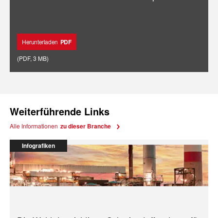
Herunterladen
PDF
(
PDF
,
3 MB
)
Weiterführende Links
Alle Informationen
zu dieser Branche
Infografiken