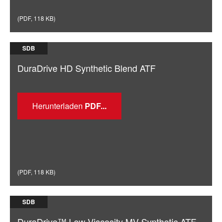
(
PDF
,
118 KB
)
SDB
DuraDrive HD Synthetic Blend ATF
Herunterladen
(
PDF
,
118 KB
)
SDB
DuraDrive™ Low Viscosity MV Synthetic ATF