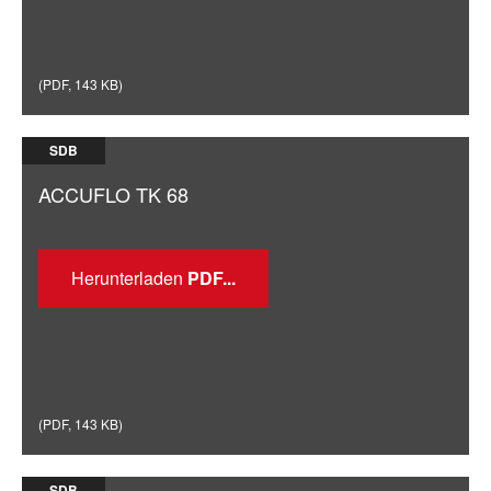
(
PDF
,
143 KB
)
SDB
ACCUFLO TK 68
Herunterladen
(
PDF
,
143 KB
)
SDB