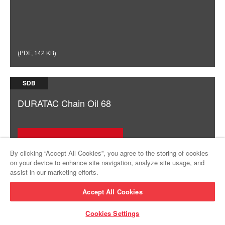
(
PDF
,
142 KB
)
SDB
DURATAC Chain Oil 68
Herunterladen
By clicking “Accept All Cookies”, you agree to the storing of cookies
on your device to enhance site navigation, analyze site usage, and
assist in our marketing efforts.
Accept All Cookies
(
PDF
,
137 KB
)
Cookies Settings