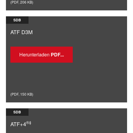
(
PDF
,
206 KB
)
SDB
ATF D3M
Herunterladen
(
PDF
,
150 KB
)
SDB
®‡
ATF+4