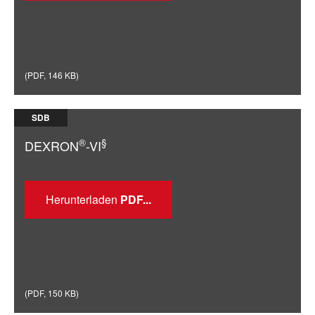
(
PDF
,
146 KB
)
SDB
®
§
DEXRON
-VI
Herunterladen
(
PDF
,
150 KB
)