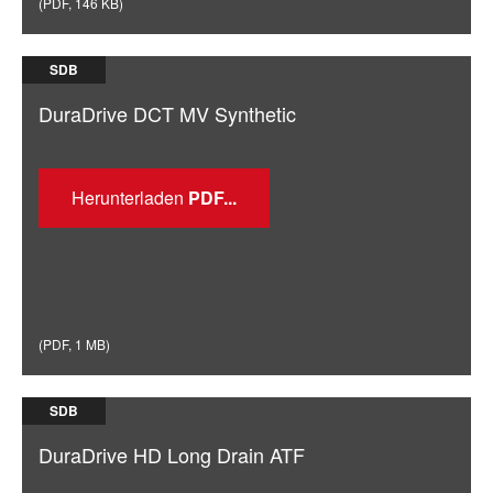
(
PDF
,
146 KB
)
SDB
DuraDrive DCT MV Synthetic
Herunterladen
(
PDF
,
1 MB
)
SDB
DuraDrive HD Long Drain ATF