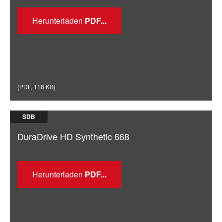
Herunterladen
(
PDF
,
118 KB
)
SDB
DuraDrive HD Synthetic 668
Herunterladen