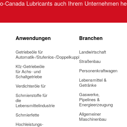
tro-Canada Lubricants auch Ihrem Unternehmen he
Anwendungen
Branchen
Getriebeöle für
Landwirtschaft
Automatik-/Stufenlos-/Doppelkupplungsgetriebe
Straßenbau
Kfz-Getriebeöle
Personenkraftwagen
für Achs- und
Schaltgetriebe
Lebensmittel &
Getränke
Verdichteröle für
Gaswerke,
Schmierstoffe für
Pipelines &
die
Energieerzeugung
Lebensmittelindustrie
Allgemeiner
Schmierfette
Maschinenbau
Hochleistungs-