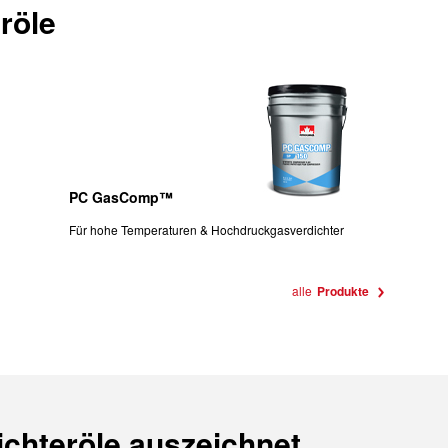
röle
PC GasComp™
Für hohe Temperaturen & Hochdruckgasverdichter
alle
Produkte
chteröle auszeichnet