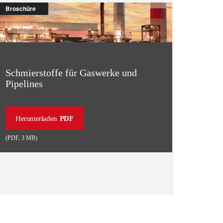
Broschüre
Schmierstoffe für Gaswerke und
Pipelines
Herunterladen
PDF
(
PDF
,
3 MB
)