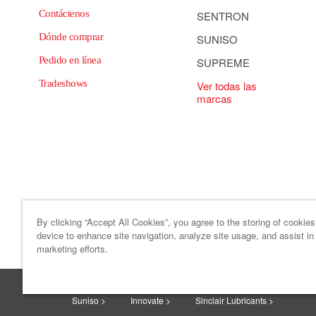
Contáctenos
SENTRON
Dónde comprar
SUNISO
Pedido en línea
SUPREME
Tradeshows
Ver todas las
marcas
By clicking “Accept All Cookies”, you agree to the storing of cookie
device to enhance site navigation, analyze site usage, and assist in
Mapa del sitio
Código de ética y c
marketing efforts.
HF Sinclair >
Sonneborn >
HollyFrontier Specialitie
Suniso >
Innovate >
Sinclair Lubricants >