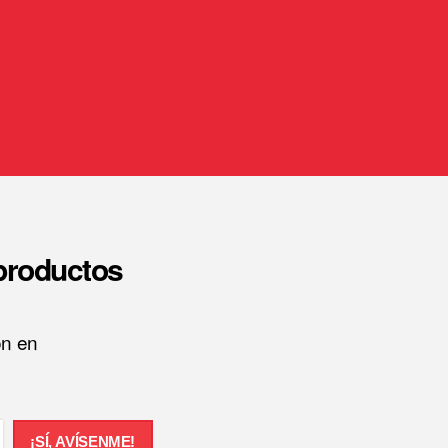
 productos
ón en
¡SÍ, AVÍSENME!