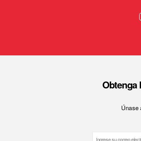
Obtenga l
Únase a
Email