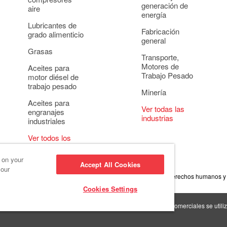
generación de
aire
energía
Lubricantes de
Fabricación
grado alimenticio
general
Grasas
Transporte,
Motores de
Aceites para
Trabajo Pesado
motor diésel de
trabajo pesado
Minería
Aceites para
Ver todas las
engranajes
industrias
industriales
Ver todos los
usos
s on your
Accept All Cookies
 our
onducta empresarial
Configuración de cookies
Política de derechos humanos y
Cookies Settings
s >
Red Giant Oil >
Las marcas comerciales se utiliz