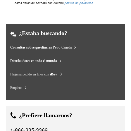
estos datos de acuerdo con nuestra
política de privacidad
.
¿Estaba buscando?
Consultas sobre gasolineras
Petro-Canada
Distribuidores
en todo el mundo
Haga su pedido en línea con
iBuy
Empleos
¿Prefiere llamarnos?
1-866-335-3369