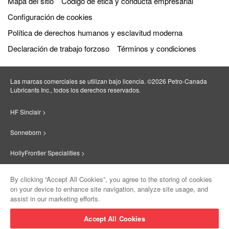
Mapa del sitio
Código de ética y conducta empresarial
Configuración de cookies
Política de derechos humanos y esclavitud moderna
Declaración de trabajo forzoso
Términos y condiciones
Las marcas comerciales se utilizan bajo licencia. ©2026 Petro‐Canada
Lubricants Inc., todos los derechos reservados.
HF Sinclair >
Sonneborn >
HollyFrontier Specialities >
Red Giant Oil >
By clicking “Accept All Cookies”, you agree to the storing of cookies
on your device to enhance site navigation, analyze site usage, and
Suniso >
assist in our marketing efforts.
Innovate >
Accept All Cookies