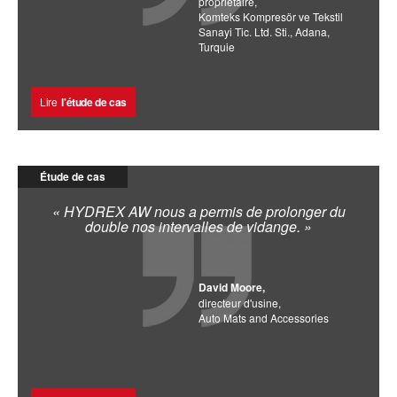
propriétaire,
Komteks Kompresör ve Tekstil
Sanayi Tic. Ltd. Sti., Adana,
Turquie
Lire
l'étude de cas
Étude de cas
« HYDREX AW nous a permis de prolonger du
double nos intervalles de vidange. »
David Moore,
directeur d'usine,
Auto Mats and Accessories