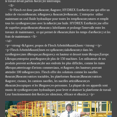
le travail devait parfois &ecirc;tre interrompu.
</li>
<li>Flesch est donc pass&eacute; &agrave; HYDREX Extr&ecirc;me qui offre un
indice de viscosit&eacute; tr&egrave;s &eacute;lev&eacute;. L'entreprise utilise
maintenant un seul fluide hydraulique pour toutes les temp&eacute;ratures et remplit
tous les syst&egrave;mes avec la m&ecirc;me huile. HYDREX Extr&ecirc;me offre
de superbes propri&eacute;t&eacute;s lubrifiantes et prolonge l'intervalle entre les
travaux de maintenance, ce qui permet de r&eacute;duire les temps d'arr&ecirc;t et les
frais de maintenance.</li>
</ul>
<p><strong>&Agrave; propos de Flesch Arbeitsb&uuml;hnen:</strong></p>
<p>Flesch Arbeitsb&uuml;hnen est sp&eacute;cialis&eacute;e dans les
syst&egrave;mes d&rsquo;acc&egrave;s en hauteur et dessert toute l&rsquo;Europe.
L&rsquo;entreprise poss&egrave;de plus de 150 machines. Les utilisateurs de ses
produits peuvent acc&eacute;der aux endroits les plus difficiles, comme les trains
d&rsquo;atterrissage d'avions commerciaux, et &agrave; des hauteurs pouvant
atteindre 100 m&egrave;tres. Flesch offre des solutions comme les nacelles
&eacute;l&eacute;vatrices tractables, les plateformes &eacute;l&eacute;vatrices
&agrave; ciseaux, les camions nacelles, les nacelles articul&eacute;es
t&eacute;lescopiques et les l&egrave;ve-personnes. La plupart de ces appareils sont
munis de syst&egrave;mes hydrauliques pour lever et abaisser la plateforme de travail.
Leur fonctionnement doit &ecirc;tre silencieux, efficace et s&ucirc;r.</p>