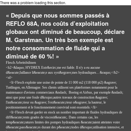
There was a problem loading this section.
« Depuis que nous sommes passés à
REFLO 68A, nos coûts d’exploitation
globaux ont diminué de beaucoup, déclare
M. Garstman. Un très bon exemple est
notre consommation de fluide qui a
diminué de 60 %! »
Flesch Arbeitsbühnen
<h2>&laquo; HYDREX Extr&ecirc;me est fiable. Il n'y a eu aucune
d&eacute;faillance li&eacute;e aux syst&egrave;mes hydrauliques... &raquo;</h2>
<ul>
<li>Flesch exploite une usine de pointe de 11 000 m2 (118 000 pi2) &agrave;
Tuttlingen, en Allemagne. Ses clients utilisent ses plateformes notamment pour la
maintenance d'avions commerciaux &ndash; Boeing et Airbus, par exemple &ndash;
ainsi que pour une foule d&rsquo;autres travaux de construction &agrave;
l'int&eacute;rieur ou &agrave; l'ext&eacute;rieur o&ugrave; la hauteur, le
positionnement et le fonctionnement convivial sont essentiels.</li>
<li>Flesch devait garder en stock un nombre important de fluides hydrauliques de
diff&eacute;rents grades de viscosit&eacute;. Dans certains cas, les
temp&eacute;ratures limites des pompes hydrauliques &eacute;taient atteintes voire
d&eacute;pass&eacute;es durant des p&eacute;riodes d&rsquo;utilisation intensive, et