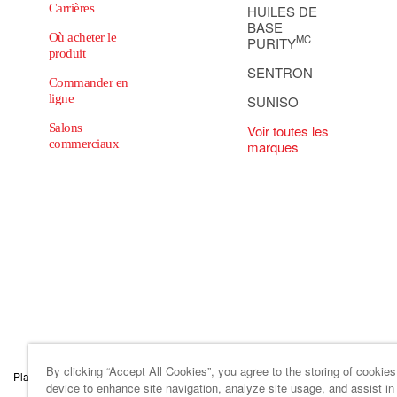
Carrières
HUILES DE
BASE
Où acheter le
MC
PURITY
produit
SENTRON
Commander en
ligne
SUNISO
Salons
Voir toutes les
commerciaux
marques
By clicking “Accept All Cookies”, you agree to the storing of cookie
Plan du site
Code de conduite des affaireset d’éthique
Paramètres des tém
device to enhance site navigation, analyze site usage, and assist in