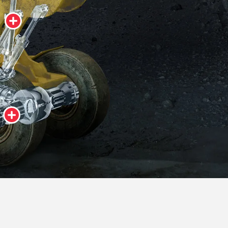
Réservoir de système hydraulique dédié
lement et châssis
Commandes finales et freins en bain d’huile