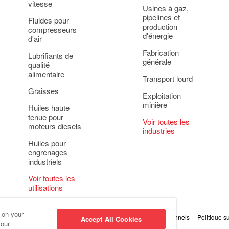
vitesse
Usines à gaz,
pipelines et
Fluides pour
production
compresseurs
d'énergie
d'air
Fabrication
Lubrifiants de
générale
qualité
alimentaire
Transport lourd
Graisses
Exploitation
minière
Huiles haute
tenue pour
Voir toutes les
moteurs diesels
industries
Huiles pour
engrenages
industriels
Voir toutes les
utilisations
s on your
oins
Principe relatif à la protection des renseignements personnels
Politique s
Accept All Cookies
 our