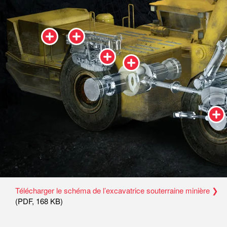
Système de refroidissement
Carter moteur
Transmission
Essieu
Rou
Télécharger le schéma de l’excavatrice souterraine minière ❯
(
PDF
,
168 KB
)