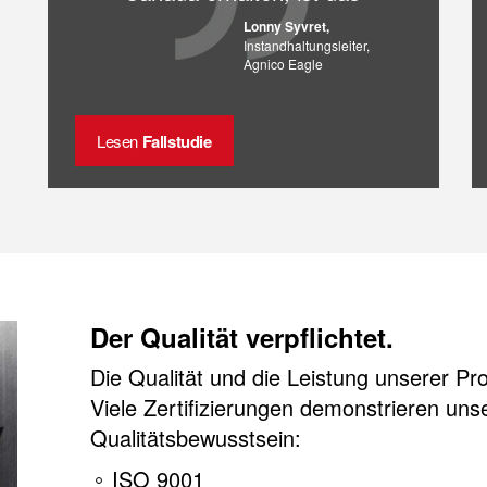
Unternehmen für uns mehr
Lonny Syvret,
Partner …“
Instandhaltungsleiter,
Agnico Eagle
Lesen
Fallstudie
Der Qualität verpflichtet.
Die Qualität und die Leistung unserer Pr
Viele Zertifizierungen demonstrieren uns
Qualitätsbewusstsein:
ISO 9001