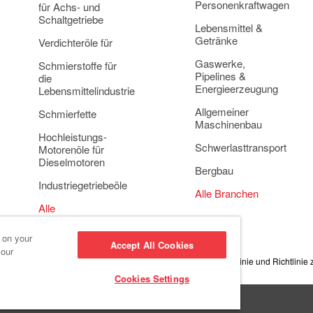
Personenkraftwagen
für Achs- und
Schaltgetriebe
Lebensmittel &
Getränke
Verdichteröle für
Gaswerke,
Schmierstoffe für
Pipelines &
die
Energieerzeugung
Lebensmittelindustrie
Allgemeiner
Schmierfette
Maschinenbau
Hochleistungs-
Schwerlasttransport
Motorenöle für
Dieselmotoren
Bergbau
Industriegetriebeöle
Alle Branchen
Alle
Anwendungsbereiche
s on your
Accept All Cookies
 our
e-Einstellungen
Datenschutzrichtlinie
Menschenrechtsrichtlinie und Richtlinie
Cookies Settings
s >
Red Giant Oil >