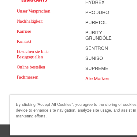
HYDREX
Unser Versprechen
PRODURO
Nachhaltigkeit
PURETOL
Karriere
PURITY
GRUNDÖLE
Kontakt
SENTRON
Besuchen sie bitte:
Bezugsquellen
SUNISO
Online bestellen
SUPREME
Fachmessen
Alle Marken
By clicking “Accept All Cookies”, you agree to the storing of cookie
device to enhance site navigation, analyze site usage, and assist in
Sitemap
Verhaltens- und ethikkodex
Cooki
marketing efforts.
HF Sinclair >
Sonneborn >
HollyFrontier Specialitie