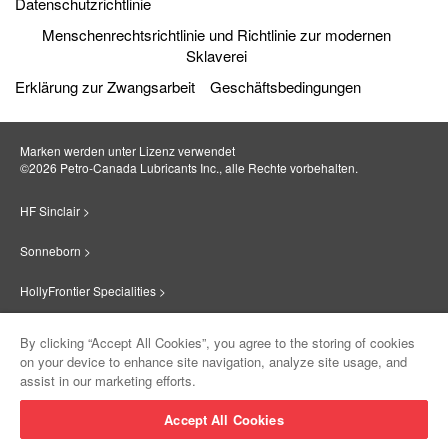
Datenschutzrichtlinie
Menschenrechtsrichtlinie und Richtlinie zur modernen
Sklaverei
Erklärung zur Zwangsarbeit
Geschäftsbedingungen
Marken werden unter Lizenz verwendet
©2026 Petro‐Canada Lubricants Inc., alle Rechte vorbehalten.
HF Sinclair >
Sonneborn >
HollyFrontier Specialities >
Red Giant Oil >
By clicking “Accept All Cookies”, you agree to the storing of cookies
on your device to enhance site navigation, analyze site usage, and
Suniso >
assist in our marketing efforts.
Innovate >
Accept All Cookies