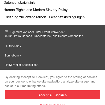
Datenschutzrichtlinie
Human Rights and Modern Slavery Policy
Erklärung zur Zwangsarbeit
Geschäftsbedingungen
TM
Eigentum von oder unter Lizenz verwendet.
©2026 Petro‐Canada Lubricants Inc., alle Rechte vorbehalten.
HF Sinclair >
Sonneborn >
HollyFrontier Specialities >
Red Giant Oil >
By clicking “Accept All Cookies”, you agree to the storing of cookies
on your device to enhance site navigation, analyze site usage, and
Suniso >
assist in our marketing efforts.
Innovate >
Accept All Cookies
Sinclair Lubricants >
Cookies Settings