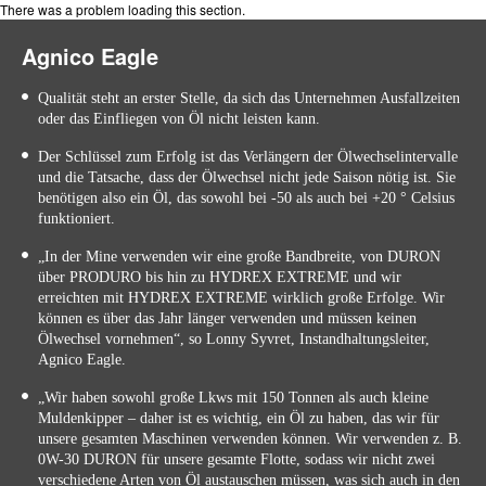
There was a problem loading this section.
Agnico Eagle
Qualität steht an erster Stelle, da sich das Unternehmen Ausfallzeiten
oder das Einfliegen von Öl nicht leisten kann.
Der Schlüssel zum Erfolg ist das Verlängern der Ölwechselintervalle
und die Tatsache, dass der Ölwechsel nicht jede Saison nötig ist. Sie
benötigen also ein Öl, das sowohl bei -50 als auch bei +20 ° Celsius
funktioniert.
„In der Mine verwenden wir eine große Bandbreite, von DURON
über PRODURO bis hin zu HYDREX EXTREME und wir
erreichten mit HYDREX EXTREME wirklich große Erfolge. Wir
können es über das Jahr länger verwenden und müssen keinen
Ölwechsel vornehmen“, so Lonny Syvret, Instandhaltungsleiter,
Agnico Eagle.
„Wir haben sowohl große Lkws mit 150 Tonnen als auch kleine
Muldenkipper – daher ist es wichtig, ein Öl zu haben, das wir für
unsere gesamten Maschinen verwenden können. Wir verwenden z. B.
0W-30 DURON für unsere gesamte Flotte, sodass wir nicht zwei
verschiedene Arten von Öl austauschen müssen, was sich auch in den