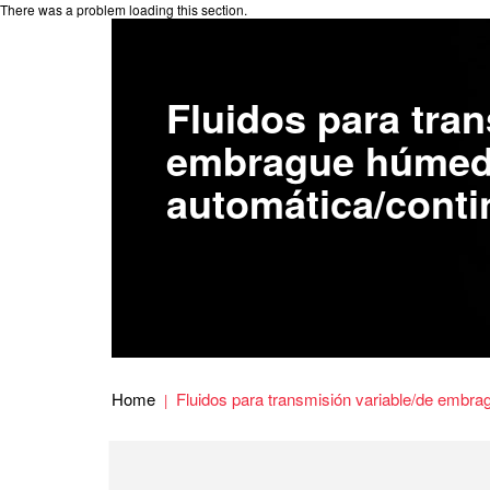
There was a problem loading this section.
Fluidos para tran
embrague húme
automática/conti
Home
Fluidos para transmisión variable/de embr