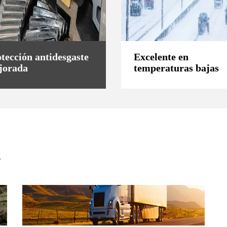
tección antidesgaste
Excelente en
jorada
temperaturas bajas
s