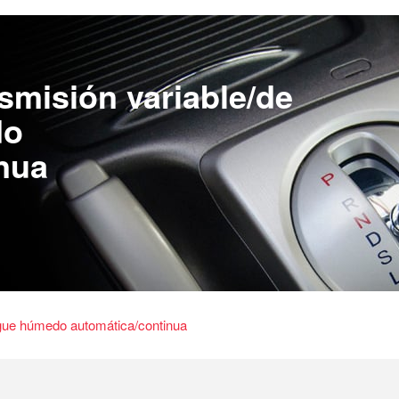
smisión variable/de
do
nua
ague húmedo automática/continua