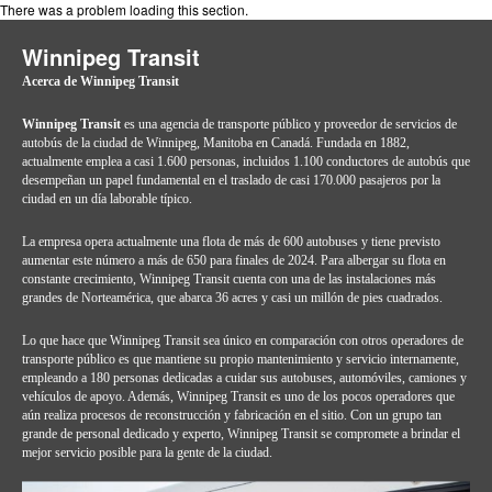
There was a problem loading this section.
Winnipeg Transit
Acerca de Winnipeg Transit
Winnipeg Transit
es una agencia de transporte público y proveedor de servicios de
autobús de la ciudad de Winnipeg, Manitoba en Canadá. Fundada en 1882,
actualmente emplea a casi 1.600 personas, incluidos 1.100 conductores de autobús que
desempeñan un papel fundamental en el traslado de casi 170.000 pasajeros por la
ciudad en un día laborable típico.
La empresa opera actualmente una flota de más de 600 autobuses y tiene previsto
aumentar este número a más de 650 para finales de 2024. Para albergar su flota en
constante crecimiento, Winnipeg Transit cuenta con una de las instalaciones más
grandes de Norteamérica, que abarca 36 acres y casi un millón de pies cuadrados.
Lo que hace que Winnipeg Transit sea único en comparación con otros operadores de
transporte público es que mantiene su propio mantenimiento y servicio internamente,
empleando a 180 personas dedicadas a cuidar sus autobuses, automóviles, camiones y
vehículos de apoyo. Además, Winnipeg Transit es uno de los pocos operadores que
aún realiza procesos de reconstrucción y fabricación en el sitio. Con un grupo tan
grande de personal dedicado y experto, Winnipeg Transit se compromete a brindar el
mejor servicio posible para la gente de la ciudad.