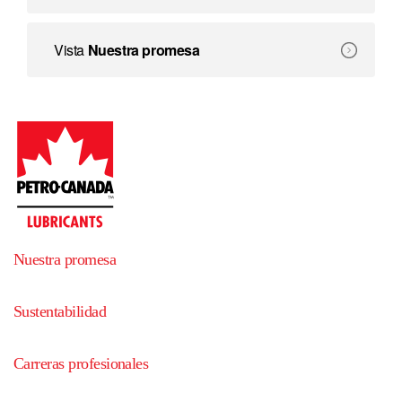
Creamos soluciones que ofrecen beneficios que van más all
Nuestra promesa
Vista
Nuestra promesa
Nuestra promesa
Sustentabilidad
Carreras profesionales