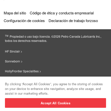
Mapa del sitio
Código de ética y conducta empresarial
Configuración de cookies
Declaración de trabajo forzoso
TM
Propiedad o uso bajo licencia. ©2026 Petro‐Canada Lubricants Inc.,
todos los derechos reservados.
HF Sinclair >
Sonneborn >
HollyFrontier Specialities >
Red Giant Oil >
By clicking “Accept All Cookies”, you agree to the storing of cookies
on your device to enhance site navigation, analyze site usage, and
Suniso >
assist in our marketing efforts.
Innovate >
Accept All Cookies
Sinclair Lubricants >