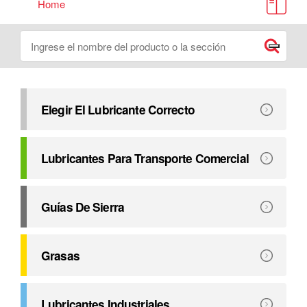
Home
Catálogo Lubesource
Buscar
Submit
Elegir El Lubricante Correcto
Este catálogo se compiló con el fin de ayudarlo a seleccio
Explorar
Elegir El Lubricante Correcto
Lubricantes Para Transporte Comercial
Superamos las exigencias de rendimiento de los principale
Explorar
Lubricantes Para Transporte Comercial
Guías De Sierra
Petro-Canada Lubricants ofrece una línea completa de ace
Explorar
Guías De Sierra
Grasas
Formuladas para ofrecer una excelente protección para e
Explorar
Grasas
Lubricantes Industriales