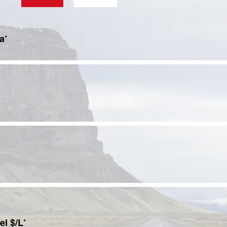
ta
*
el $/L
*