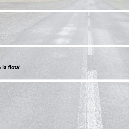
 la flota
*