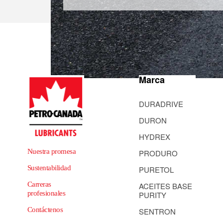
Marca
DURADRIVE
DURON
HYDREX
Nuestra promesa
PRODURO
Sustentabilidad
PURETOL
Carreras
ACEITES BASE
profesionales
PURITY
Contáctenos
SENTRON